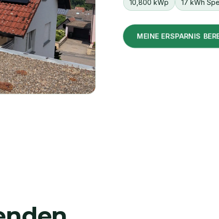
10,800 kWp
17 kWh Spe
MEINE ERSPARNIS BE
senden