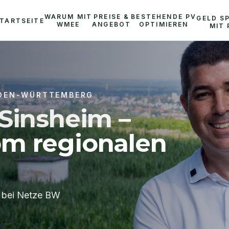
WARUM MIT
PREISE &
BESTEHENDE PV
GELD S
TARTSEITE
WMEE
ANGEBOT
OPTIMIEREN
MIT 
DEN-WÜRTTEMBERG
Sinsheim
–
om regionalen
 bei Netze BW