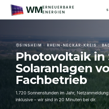
WM
ERNEUERBARE
S
ENERGIEN
SINSHEIM
·
RHEIN-NECKAR-KREIS
·
BA
Photovoltaik in
Solaranlagen v
Fachbetrieb
1.720 Sonnenstunden im Jahr, Netzanmeldung
inklusive – wir sind in 20 Minuten bei dir.