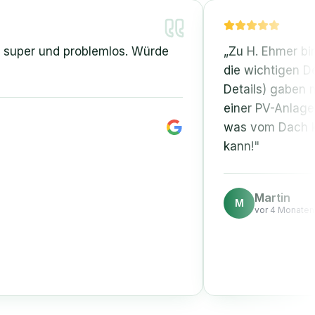
er und problemlos. Würde
„
Zu H. Ehmer bin ich
die wichtigen Detaili
Details) gaben mir ei
einer PV-Anlage wisse
was vom Dach kommt 
kann!
"
Martin
M
vor 4 Monaten