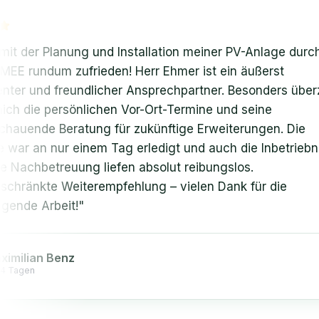
der Planung und Installation meiner PV-Anlage durch die
undum zufrieden! Herr Ehmer ist ein äußerst
und freundlicher Ansprechpartner. Besonders überzeugt
ie persönlichen Vor-Ort-Termine und seine
nde Beratung für zukünftige Erweiterungen. Die
an nur einem Tag erledigt und auch die Inbetriebnahm
hbetreuung liefen absolut reibungslos.
nkte Weiterempfehlung – vielen Dank für die
 Arbeit!
"
ian Benz
n