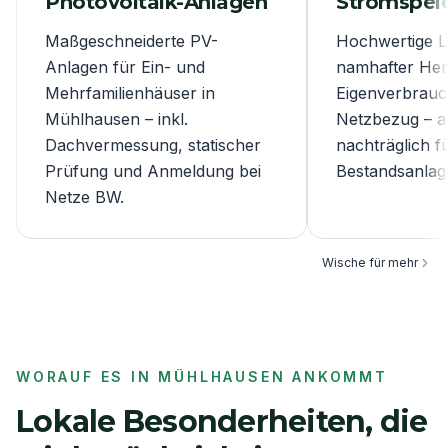
Photovoltaik-Anlagen
Stromspei
Maßgeschneiderte PV-
Hochwertige L
Anlagen für Ein- und
namhafter Hers
Mehrfamilienhäuser in
Eigenverbrauc
Mühlhausen – inkl.
Netzbezug – 
Dachvermessung, statischer
nachträglich f
Prüfung und Anmeldung bei
Bestandsanlag
Netze BW.
Wische für mehr
WORAUF ES IN
MÜHLHAUSEN
ANKOMMT
Lokale Besonderheiten, die