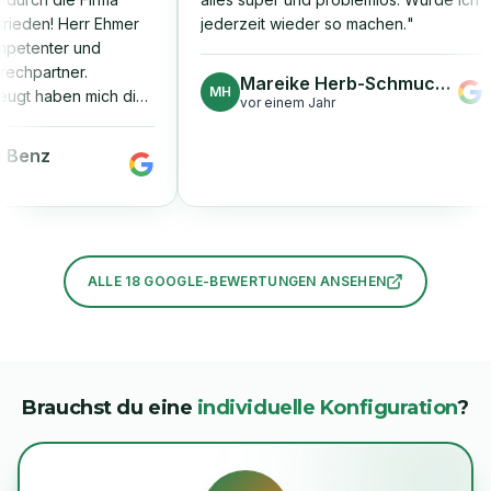
en! Herr Ehmer
jederzeit wieder so machen.
"
tenter und
partner.
Mareike Herb-Schmuchal
MH
 haben mich die
vor einem Jahr
-Termine und
de Beratung für
enz
ngen. Die
einem Tag
e Inbetriebnahme
ung liefen
 Uneingeschränkte
ALLE
18
GOOGLE-BEWERTUNGEN ANSEHEN
ielen Dank für
beit!
"
Brauchst du eine
individuelle Konfiguration
?