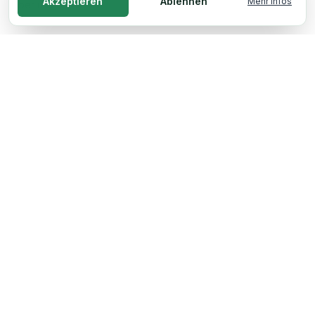
Akzeptieren
Ablehnen
Mehr Infos
Über uns
Stromkosten senken
Stromspeicher nachrüsten
Wallbox Heidelberg
Dynamische Stromtarife
Bidirektionales Laden
Unsere Hersteller
RATGEBER
PV-Anlage Kosten 2026
Lohnt sich Photovoltaik 2026?