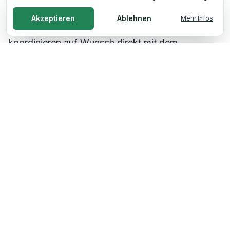
auf Wärmepumpen-Modell, Pufferspeicher-Größe
Akzeptieren
Ablehnen
Mehr Infos
und SG-Ready-Verkabelung einigen. Wir
koordinieren auf Wunsch direkt mit dem
Heizungsbauer.
Förderung für PV mit
Wärmepumpe
Drei Förderwege sind 2026 für die Kombi PV +
Wärmepumpe relevant:
• Wärmepumpen-Förderung BAFA / BEG:
Zuschuss bzw. Tilgungszuschuss für die
Wärmepumpe selbst – Höhe abhängig von
Heizungstausch-Konstellation. Aktuelle