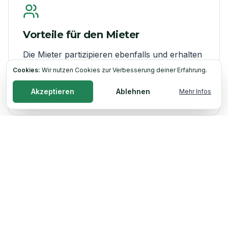
Vorteile für den Mieter
Die Mieter partizipieren ebenfalls und erhalten
vergünstigten, nachhaltigen Strom direkt vom
Cookies:
Wir nutzen Cookies zur Verbesserung deiner Erfahrung.
eigenen Hausdach – meist 10–20 % unter dem
Akzeptieren
Ablehnen
Mehr Infos
örtlichen Grundversorgertarif.
Rechtliche und organisatorische
Voraussetzungen
Es gelten die gesetzlichen Vorgaben für
Mieterstrom hinsichtlich Messung und